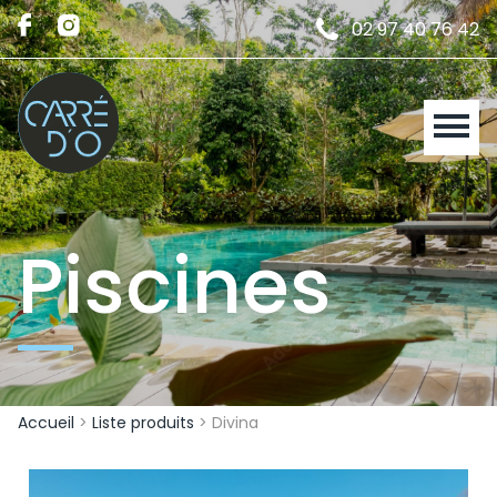
02 97 40 76 42
Piscines
Accueil
>
Liste produits
> Divina