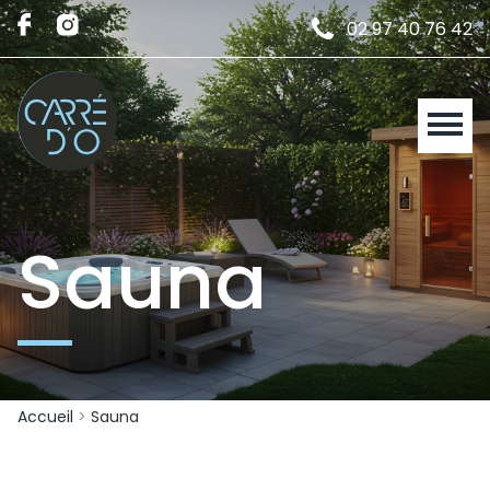
02 97 40 76 42
Sauna
Accueil
>
Sauna