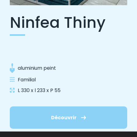
Ninfea Thiny
aluminium peint
Familial
L 330 x l 233 x P 55
Découvrir