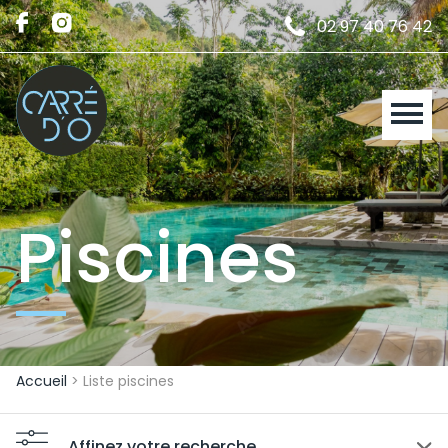
02 97 40 76 42
Piscines
Accueil
> Liste piscines
Affinez votre recherche